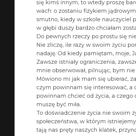
się kimś innym, to wtedy pro­szę bar
wach: o zosta­niu fizy­kiem jądro­wym 
smutno, kiedy w szkole nauczy­ciel po
w głębi duszy bar­dzo chcia­łam zost
Do pew­nych rze­czy po pro­stu się ni
Nie zli­czę, ile razy w swoim życiu po
nadaję. Od kiedy pamię­tam, moje, Ja
Zaw­sze ist­niały ogra­ni­cze­nia, zawsz
mnie obser­wo­wał, pil­nu­jąc, bym ni
Mówiono mi jak mam się ubie­rać, zac
czym powin­nam się inte­re­so­wać, a
powin­nam chcieć od życia, a czego 
muszę być miła.
To doświad­cze­nie życia nie swoim ż
spo­łe­czeń­stwa, w któ­rym ist­niejemy
tają nas pręty naszych kla­tek, przy­