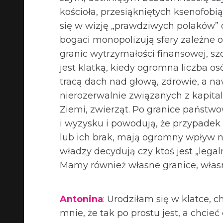
kościoła, prze­siąk­nię­tych kse­no­fo­bi
się w wizję „praw­dzi­wych pola­ków” 
bogaci mono­po­li­zują sfery zależne o
gra­nic wytrzy­ma­ło­ści finan­so­wej, s
jest klatką, kiedy ogromna liczba osó
tracą dach nad głową, zdro­wie, a naw
nie­ro­ze­rwal­nie związanych z kapi­t
Ziemi, zwie­rząt. Po gra­nice pań­st
i wyzysku i powo­dują, że przy­pa­dek m
lub ich brak, mają ogromny wpływ na 
wła­dzy decy­dują czy ktoś jest „legaln
Mamy rów­nież wła­sne gra­nice, wła­sne
Anto­nina
:
Uro­dzi­łam się w klatce, c
mnie, że tak po pro­stu jest, a chcie