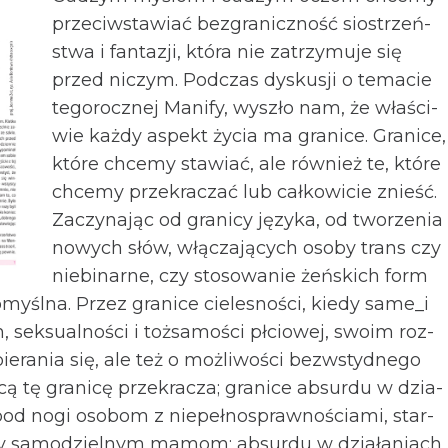
przeciwsta­wiać bezgra­niczność sio­strzeń­
stwa i fan­ta­zji, która nie zatrzy­muje się
przed niczym. Pod­czas dys­ku­sji o temacie
tego­rocz­nej Manify, wyszło nam, że wła­ści­
wie każdy aspekt życia ma gra­nice. Gra­nice,
które chcemy sta­wiać, ale rów­nież te, które
chcemy prze­kra­czać lub cał­ko­wi­cie znieść.
Zaczy­na­jąc od gra­nicy języka, od two­rze­nia
nowych słów, włą­cza­ją­cych osoby trans czy
nie­bi­narne, czy stosowanie żeń­skich form
yślna. Przez gra­nice cie­le­sno­ści, kiedy same_i
ek­su­al­no­ści i toż­sa­mo­ści płcio­wej, swoim roz­
ie­ra­nia się, ale też o moż­li­wo­ści bez­wstyd­nego
ą tę gra­nicę prze­kra­cza; gra­nice absurdu w dzia­
od nogi oso­bom z nie­peł­no­spraw­no­ściami, star­
y samo­dziel­nym mamom; absurdu w dzia­ła­niach