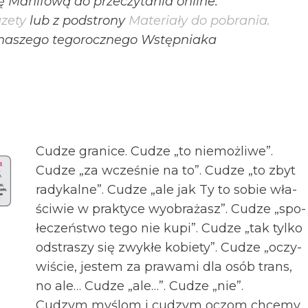
 Manifową do przeczytania online.
zety
lub z podstrony
Materiały do pobrania.
 naszego tegorocznego Wstępniaka
Cudze gra­nice. Cudze „to nie­moż­liwe”.
Cudze „za wcze­śnie na to”. Cudze „to zbyt
rady­kalne”. Cudze „ale jak Ty to sobie wła­
ści­wie w prak­tyce wyobra­żasz”. Cudze „spo­
łe­czeń­stwo tego nie kupi”. Cudze „tak tylko
odstra­szy się zwy­kłe kobiety”. Cudze „oczy­
wi­ście, jestem za pra­wami dla osób trans,
no ale… Cudze „ale…”. Cudze „nie”.
Cudzym myślom i cudzym oczom chcemy