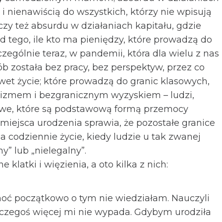
ą i nie­na­wi­ścią do wszyst­kich, którzy nie wpi­sują
czy też absurdu w dzia­ła­niach kapi­tału, gdzie
d tego, ile kto ma pie­nię­dzy, które pro­wa­dzą do
zcze­gól­nie teraz, w pan­de­mii, która dla wielu z nas
b została bez pracy, bez per­spek­tyw, przez co
et życie; które pro­wa­dzą do gra­nic kla­sowych,
a­li­zmem i bezgra­nicznym wyzy­skiem – ludzi,
wowe, które są pod­sta­wową formą prze­mocy
iej­sca uro­dze­nia spra­wia, że pozo­stałe gra­nice
codzien­nie życie, kiedy ludzie u tak zwa­nej
y” lub „nie­le­galny”.
 klatki i wię­zie­nia, a oto kilka z nich:
hoć począt­kowo o tym nie wie­działam. Nau­czyli
ć cze­goś wię­cej mi nie wypada. Gdy­bym uro­dziła