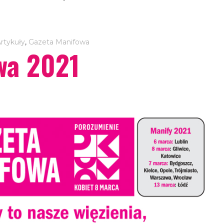
rtykuły
,
Gazeta Manifowa
wa 2021