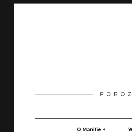
Skip
to
content
POROZ
Main
navigation
O Manifie
W