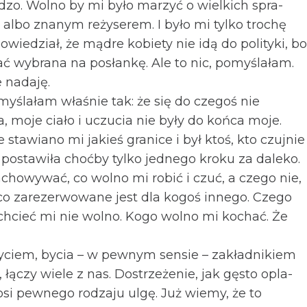
­dzo. Wolno by mi było marzyć o wiel­kich spra­
albo zna­nym reży­se­rem. I było mi tylko tro­chę
wie­dział, że mądre kobiety nie idą do poli­tyki, bo
ać wybrana na posłankę. Ale to nic, pomy­śla­łam.
e nadaję.
my­śla­łam wła­śnie tak: że się do cze­goś nie
, moje ciało i uczu­cia nie były do końca moje.
e sta­wiano mi jakieś gra­nice i był ktoś, kto czuj­nie
e posta­wiła choćby tylko jed­nego kroku za daleko.
ho­wy­wać, co wolno mi robić i czuć, a czego nie,
 co zare­zer­wo­wane jest dla kogoś innego. Czego
chcieć mi nie wolno. Kogo wolno mi kochać. Że
yciem, bycia – w pew­nym sen­sie – zakład­ni­kiem
, łączy wiele z nas. Dostrze­że­nie, jak gęsto opla­
nosi pew­nego rodzaju ulgę. Już wiemy, że to