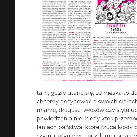
tam, gdzie utarło się, że męska to dom
chcemy decy­do­wać o swo­ich cia­łach, s
mia­rze, dłu­go­ści wło­sów czy stylu ub
powie­dze­nia nie, kiedy ktoś prze­moc
ła­niach pań­stwa, które rzuca kłody p
szym, dotkniętym bez­dom­nością cz