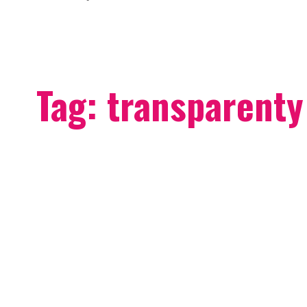
Tag:
transparenty
atykowce na
amy z
dziećmi!