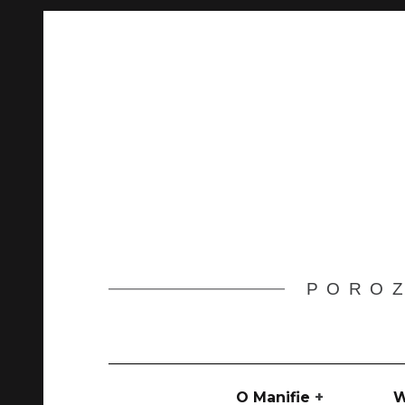
Skip
to
content
POROZ
Main
navigation
O Manifie
W