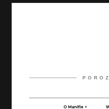
Skip
to
content
POROZ
Main
navigation
O Manifie
W