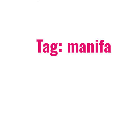
Tag:
manifa
VII
Manifa
olidarność w
ipsy //
XXVII
ніфа –
 часи